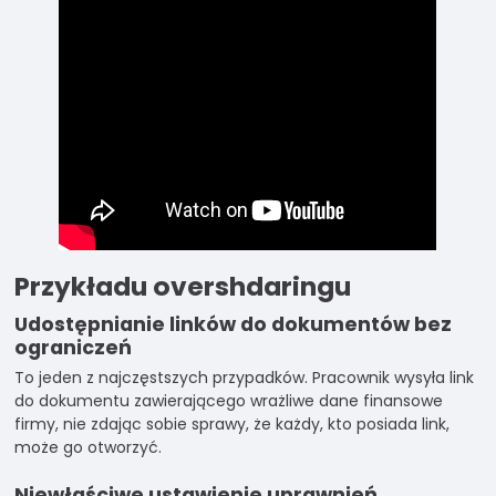
swoje
zainteresowania i
zachowania
podczas
odwiedzania naszej
strony, zwiększasz
szansę na
zobaczenie
spersonalizowanych
treści i ofert.
Przykładu overshdaringu
Udostępnianie linków do dokumentów bez
ograniczeń
To jeden z najczęstszych przypadków. Pracownik wysyła link
do dokumentu zawierającego wrażliwe dane finansowe
firmy, nie zdając sobie sprawy, że każdy, kto posiada link,
może go otworzyć.
Niewłaściwe ustawienie uprawnień