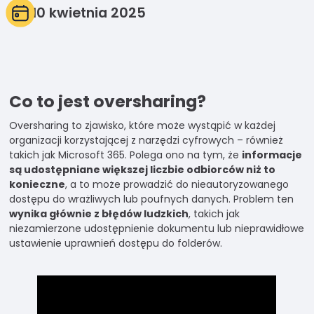
10 kwietnia 2025
Doświadczenie
Aby nasza
strona
internetowa
działała jak
Co to jest oversharing?
najlepiej
podczas
Oversharing to zjawisko, które może wystąpić w każdej
twojego
organizacji korzystającej z narzędzi cyfrowych – również
przejścia na
takich jak Microsoft 365. Polega ono na tym, że
informacje
nią. Jeśli
są udostępniane większej liczbie odbiorców niż to
odrzucisz te pliki
konieczne
, a to może prowadzić do nieautoryzowanego
cookie, niektóre
dostępu do wrażliwych lub poufnych danych. Problem ten
funkcje znikną
wynika głównie z błędów ludzkich
, takich jak
ze strony
niezamierzone udostępnienie dokumentu lub nieprawidłowe
internetowej.
ustawienie uprawnień dostępu do folderów.
Marketing
Udostępniając