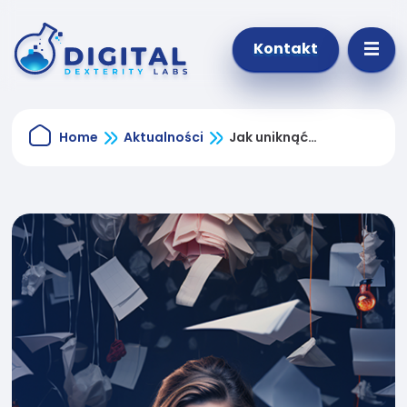
Kontakt
Home
Aktualności
Jak uniknąć
oversharingu danych
w Microsoft 365?
Konieczne
Te pliki cookie