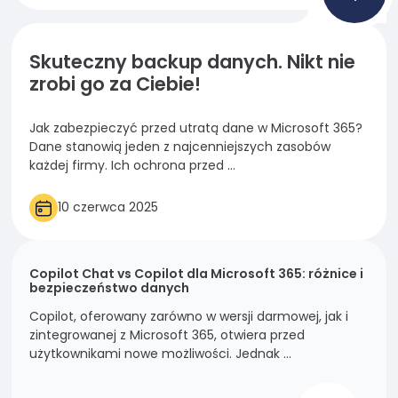
nie są
opcjonalne. Są
one potrzebne
Skuteczny backup danych. Nikt nie
do
zrobi go za Ciebie!
funkcjonowania
strony
internetowej.
Jak zabezpieczyć przed utratą dane w Microsoft 365?
Dane stanowią jeden z najcenniejszych zasobów
każdej firmy. Ich ochrona przed ...
Statystyka
Abyśmy mogli
10 czerwca 2025
poprawić
funkcjonalność
i strukturę
Copilot Chat vs Copilot dla Microsoft 365: różnice i
strony
bezpieczeństwo danych
internetowej,
Copilot, oferowany zarówno w wersji darmowej, jak i
na podstawie
zintegrowanej z Microsoft 365, otwiera przed
tego, jak
użytkownikami nowe możliwości. Jednak ...
strona jest
używana.