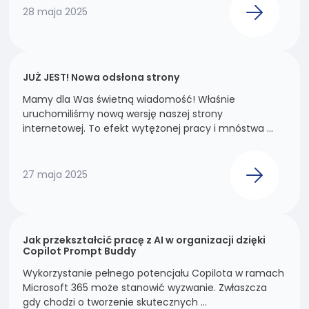
28 maja 2025
Doświadczenie
Aby nasza
strona
internetowa
JUŻ JEST! Nowa odsłona strony
działała jak
Mamy dla Was świetną wiadomość! Właśnie
najlepiej
uruchomiliśmy nową wersję naszej strony
podczas
internetowej. To efekt wytężonej pracy i mnóstwa ...
twojego
przejścia na
nią. Jeśli
27 maja 2025
odrzucisz te pliki
cookie, niektóre
funkcje znikną
ze strony
internetowej.
Jak przekształcić pracę z AI w organizacji dzięki
Copilot Prompt Buddy
Wykorzystanie pełnego potencjału Copilota w ramach
Marketing
Microsoft 365 może stanowić wyzwanie. Zwłaszcza
Udostępniając
gdy chodzi o tworzenie skutecznych ...