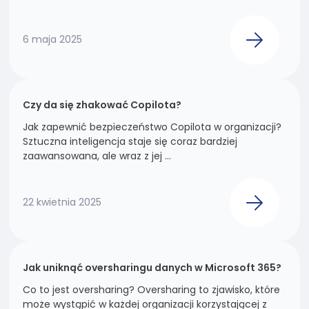
swoje
zainteresowania i
zachowania
6 maja 2025
podczas
odwiedzania naszej
strony, zwiększasz
szansę na
zobaczenie
Czy da się zhakować Copilota?
spersonalizowanych
Jak zapewnić bezpieczeństwo Copilota w organizacji?
treści i ofert.
Sztuczna inteligencja staje się coraz bardziej
zaawansowana, ale wraz z jej ...
22 kwietnia 2025
Jak uniknąć oversharingu danych w Microsoft 365?
Co to jest oversharing? Oversharing to zjawisko, które
może wystąpić w każdej organizacji korzystającej z