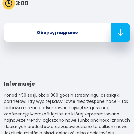
13:00
Doświadczenie
Aby nasza
strona
internetowa
Obejrzyj nagranie
działała jak
najlepiej
podczas
twojego
przejścia na
nią. Jeśli
odrzucisz te pliki
cookie, niektóre
Informacje
funkcje znikną
ze strony
Ponad 450 sesji, około 300 godzin streamingu, dziesiątki
internetowej.
partnerów, litry wypitej kawy i dwie nieprzespane noce – tak
liczbowo można podsumować największą jesienną
konferencję Microsoft Ignite, na której zaprezentowano
najnowsze trendy, ogłoszono nowe funkcjonalności znanych
Marketing
i lubianych produktów oraz zapowiedziano te całkiem nowe.
Udostępniając
Jeżeli nie mieliście okazji dołączyć, albo chcielibyście