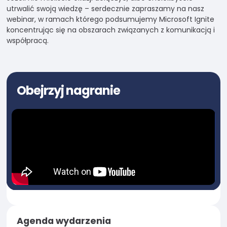
swoje
utrwalić swoją wiedzę – serdecznie zapraszamy na nasz
zainteresowania i
webinar, w ramach którego podsumujemy Microsoft Ignite
zachowania
koncentrując się na obszarach związanych z komunikacją i
podczas
współpracą.
odwiedzania naszej
strony, zwiększasz
szansę na
zobaczenie
spersonalizowanych
Obejrzyj nagranie
treści i ofert.
Agenda wydarzenia