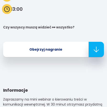
13:00
Doświadczenie
Aby nasza
strona
internetowa
Czy wszyscy muszą widzieć 👀 wszystko?
działała jak
najlepiej
podczas
twojego
Obejrzyj nagranie
przejścia na
nią. Jeśli
odrzucisz te pliki
cookie, niektóre
funkcje znikną
ze strony
internetowej.
Informacje
Marketing
Zapraszamy na mini webinar o kierowaniu treści w
Udostępniając
komunikacji wewnętrznej. W 30 minut otrzymasz przydatną