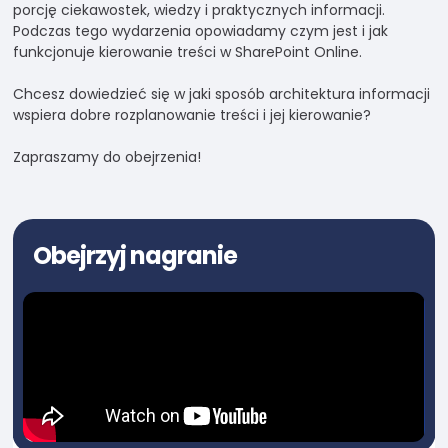
swoje
porcję ciekawostek, wiedzy i praktycznych informacji.
zainteresowania i
Podczas tego wydarzenia opowiadamy czym jest i jak
zachowania
funkcjonuje kierowanie treści w SharePoint Online.
podczas
odwiedzania naszej
Chcesz dowiedzieć się w jaki sposób architektura informacji
strony, zwiększasz
wspiera dobre rozplanowanie treści i jej kierowanie?
szansę na
zobaczenie
Zapraszamy do obejrzenia!
spersonalizowanych
treści i ofert.
Obejrzyj nagranie