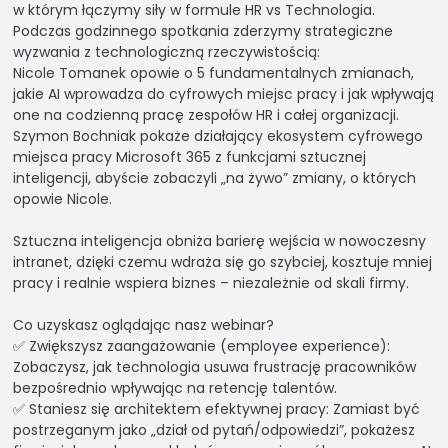
swoje
w którym łączymy siły w formule HR vs Technologia.
zainteresowania i
Podczas godzinnego spotkania zderzymy strategiczne
zachowania
wyzwania z technologiczną rzeczywistością:
podczas
Nicole Tomanek opowie o 5 fundamentalnych zmianach,
odwiedzania naszej
jakie AI wprowadza do cyfrowych miejsc pracy i jak wpływają
strony, zwiększasz
one na codzienną pracę zespołów HR i całej organizacji.
szansę na
Szymon Bochniak pokaże działający ekosystem cyfrowego
zobaczenie
miejsca pracy Microsoft 365 z funkcjami sztucznej
spersonalizowanych
inteligencji, abyście zobaczyli „na żywo” zmiany, o których
treści i ofert.
opowie Nicole.
Sztuczna inteligencja obniża barierę wejścia w nowoczesny
intranet, dzięki czemu wdraża się go szybciej, kosztuje mniej
pracy i realnie wspiera biznes – niezależnie od skali firmy.
Co uzyskasz oglądając nasz webinar?
✅ Zwiększysz zaangażowanie (employee experience):
Zobaczysz, jak technologia usuwa frustrację pracowników
bezpośrednio wpływając na retencję talentów.
✅ Staniesz się architektem efektywnej pracy: Zamiast być
postrzeganym jako „dział od pytań/odpowiedzi”, pokażesz