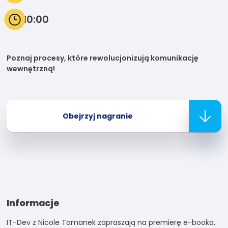
10:00
Doświadczenie
Aby nasza
strona
internetowa
Poznaj procesy, które rewolucjonizują komunikację
działała jak
wewnętrzną!
najlepiej
podczas
twojego
przejścia na
Obejrzyj nagranie
nią. Jeśli
odrzucisz te pliki
cookie, niektóre
funkcje znikną
ze strony
internetowej.
Informacje
Marketing
Udostępniając
IT-Dev z Nicole Tomanek zapraszają na premierę e-booka,