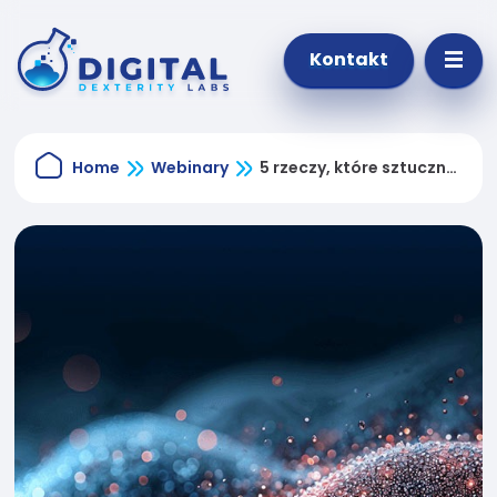
Kontakt
Home
Webinary
5 rzeczy, które sztuczna
inteligencja zmieniła w
intranetach
Konieczne
Te pliki cookie