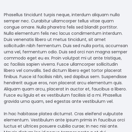
Necessary
Phasellus tincidunt turpis neque, interdum aliquam nulla
These
semper nec. Curabitur ullamcorper tellus vitae quam
cookies
congue ornare. Nulla pharetra felis sed blandit porttitor.
are not
Nulla elementum felis nec lacus condimentum interdum.
optional.
Duis venenatis libero ut metus tincidunt, sit amet
They are
sollicitudin nibh fermentum. Duis sed nulla porta, accumsan
needed
urna vel, fermentum odio. Duis sed orci non magna semper
for the
commodo eget eu ex. Proin volutpat mi ut ante tristique,
website to
ac facilisis sapien viverra. Fusce ullamcorper sollicitudin
function.
libero vel convallis. Sed dictum libero eget tortor placerat
finibus. Fusce id facilisis nibh, sed dapibus sem. Suspendisse
hendrerit augue eros, non placerat arcu elementum quis.
Statistics
Aliquam quam arcu, placerat in auctor et, faucibus a libero.
In order for
Fusce eu ligula et ex vestibulum facilisis id a mi. Phasellus
us to
gravida urna quam, sed egestas ante vestibulum vel.
improve
the
In hac habitasse platea dictumst. Cras eleifend vulputate
website's
elementum. Vestibulum ante ipsum primis in faucibus orci
functionality
luctus et ultrices posuere cubilia curae; In nec nisi ante.
and