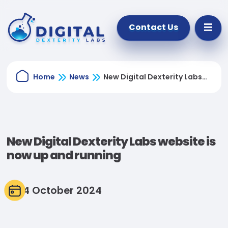
Contact Us
Home
News
New Digital Dexterity Labs
website is now up and
running
New Digital Dexterity Labs website is
now up and running
4 October 2024