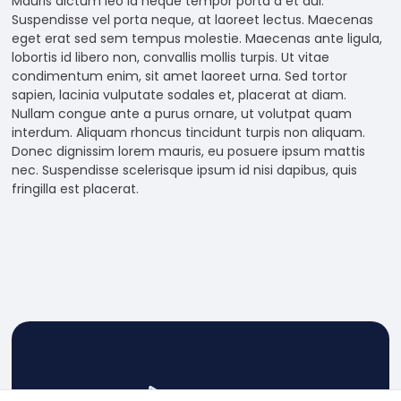
Mauris dictum leo id neque tempor porta a et dui.
structure,
Suspendisse vel porta neque, at laoreet lectus. Maecenas
based on
eget erat sed sem tempus molestie. Maecenas ante ligula,
how the
lobortis id libero non, convallis mollis turpis. Ut vitae
website is
condimentum enim, sit amet laoreet urna. Sed tortor
used.
sapien, lacinia vulputate sodales et, placerat at diam.
Nullam congue ante a purus ornare, ut volutpat quam
interdum. Aliquam rhoncus tincidunt turpis non aliquam.
Experience
Donec dignissim lorem mauris, eu posuere ipsum mattis
nec. Suspendisse scelerisque ipsum id nisi dapibus, quis
In order for
fringilla est placerat.
our website
to perform
as well as
possible
during your
visit. If you
refuse
these
cookies,
some
functionality
will